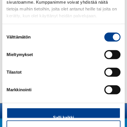
sivustoamme. Kumppanimme voivat yhdistää näitä
tietoja muihin tietoihin, joita olet antanut heille tai joita on
kerätty, kun olet käyttänyt heidän palvelujaan.
40,50
€
Suostumuksen
ALV 25,5 %
Välttämätön
valinta
Määrä:
Mieltymykset
kpl
Tilastot
Lisää tuote ostoskoriin
Markkinointi
Avaa sivuvalikko
Salli kaikki
Pörhö.fi