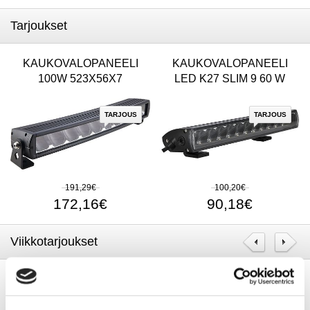
Tarjoukset
KAUKOVALOPANEELI
KAUKOVALOPANEELI
100W 523X56X7
LED K27 SLIM 9 60 W
TARJOUS
TARJOUS
191,29€
100,20€
172,16€
90,18€
Viikkotarjoukset
AUDI RS Q E-TRON LEGO
CTEK Njord Go 11kW &
TECHNIC
SEINÄKIINNIKE