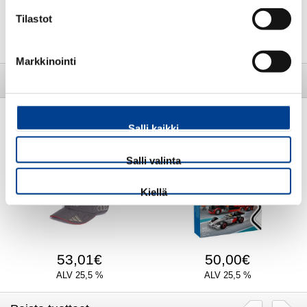
Tilastot
32,00€
20,14€
ALV 25,5 %
ALV 25,5 %
Markkinointi
Uudet tuotteet
Lego City Audi F1®
Salli kaikki
Audi Formula One F1 Team
gray/red/blau with F1® D.
-lippis
Rekka
Salli valinta
UUTUUS
UUTUUS
Kiellä
53,01€
50,00€
ALV 25,5 %
ALV 25,5 %