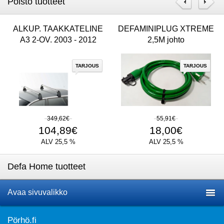
Poisto tuotteet
ALKUP. TAAKKATELINE
DEFAMINIPLUG XTREME
A3 2-OV. 2003 - 2012
2,5M johto
TARJOUS
TARJOUS
349,62€
55,91€
104,89€
18,00€
ALV 25,5 %
ALV 25,5 %
Defa Home tuotteet
Avaa sivuvalikko
Pörhö.fi