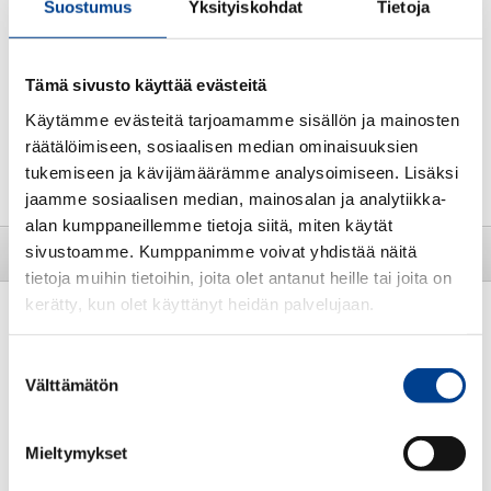
Suostumus
Yksityiskohdat
Tietoja
TARJOUS
TARJOUS
Tämä sivusto käyttää evästeitä
Käytämme evästeitä tarjoamamme sisällön ja mainosten
räätälöimiseen, sosiaalisen median ominaisuuksien
172,05€
860,00€
154,85€
690,00€
tukemiseen ja kävijämäärämme analysoimiseen. Lisäksi
jaamme sosiaalisen median, mainosalan ja analytiikka-
ALV 25,5 %
ALV 25,5 %
alan kumppaneillemme tietoja siitä, miten käytät
sivustoamme. Kumppanimme voivat yhdistää näitä
Suosituimmat
tietoja muihin tietoihin, joita olet antanut heille tai joita on
kerätty, kun olet käyttänyt heidän palvelujaan.
Lego Speed Champions
Audi Revolut F1 R26
gr/red/bl
OPEL LIPPIS, VALKOINEN
Suostumuksen
Välttämätön
valinta
UUTUUS
Mieltymykset