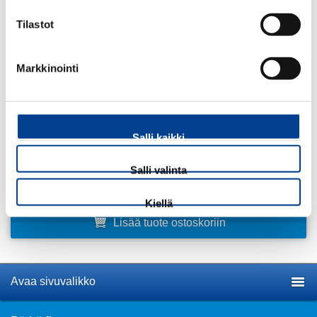
-65% polyesteri, 35% puuvilla
Tilastot
-Väri: valkoinen
Markkinointi
21,01
€
ALV 25,5 %
Määrä:
Salli kaikki
kpl
Salli valinta
Kiellä
Lisää tuote ostoskoriin
Avaa sivuvalikko