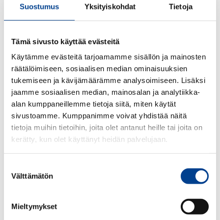
Suostumus
Yksityiskohdat
Tietoja
Tämä sivusto käyttää evästeitä
Käytämme evästeitä tarjoamamme sisällön ja mainosten
räätälöimiseen, sosiaalisen median ominaisuuksien
tukemiseen ja kävijämäärämme analysoimiseen. Lisäksi
jaamme sosiaalisen median, mainosalan ja analytiikka-
alan kumppaneillemme tietoja siitä, miten käytät
sivustoamme. Kumppanimme voivat yhdistää näitä
tietoja muihin tietoihin, joita olet antanut heille tai joita on
kerätty, kun olet käyttänyt heidän palvelujaan.
Suostumuksen
Välttämätön
valinta
Valkoinen Audi lippalakki, jossa 3D Audi renkaat -logo edessä.
Täydellinen lisävaruste mihin tahansa rentoon lookiin.
Mieltymykset
-Säädettävä koko (55-59cm.)