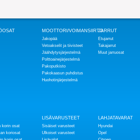
ÖOSAT
MOOTTORI/VOIMANSIIRTO
JARRUT
Jakopää
Etujarrut
Vetoakselit ja tiivisteet
Takajarrut
Jäähdytysjärjestelmä
Muut jarruosat
Polttoainejärjestelmä
Pakoputkisto
Pakokaasun puhdistus
Huohotinjärjestelmä
LISÄVARUSTEET
LAHJATAVARAT
 korin osat
Sisäiset varusteet
Hyundai
an koriosat
Ulkoiset varusteet
Opel
n korin osat
Lisävalot
Citroen