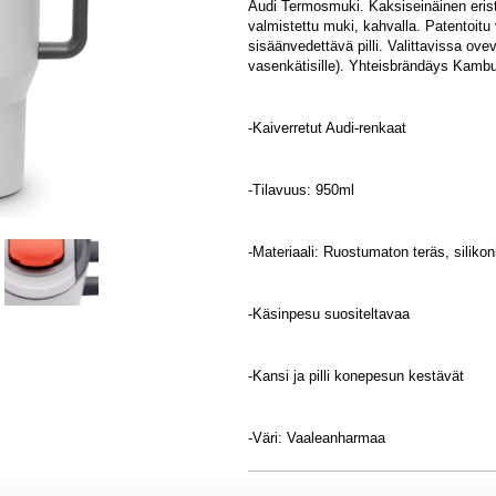
Audi Termosmuki. Kaksiseinäinen eris
valmistettu muki, kahvalla. Patentoitu
sisäänvedettävä pilli. Valittavissa ov
vasenkätisille). Yhteisbrändäys Kamb
-Kaiverretut Audi-renkaat
-Tilavuus: 950ml
-Materiaali: Ruostumaton teräs, silikon
-Käsinpesu suositeltavaa
-Kansi ja pilli konepesun kestävät
-Väri: Vaaleanharmaa