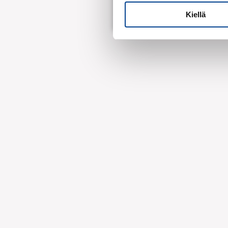
Takuuehdot
Kiellä