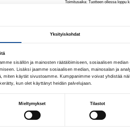
Toimitusaika: Tuotteen ollessa loppu 
toimitusmyyntinä. Toimitusaika normaa
jälkitoimitustilanteissa noin 1,5 viikk
ilmoitamme toimitusajan välittömästi.
Iisalmen varasto
Kajaanin varasto Tikkapurontie
Yksityiskohdat
Keminmaan varasto
Kokkolan varasto
Kuusamon varasto
itä
Oulun Audi-center varasto
Oulun Citroen/Nissan/Peugeot vara
mme sisällön ja mainosten räätälöimiseen, sosiaalisen median
Oulun Citroen/Nissan/Peugeot vara
iseen. Lisäksi jaamme sosiaalisen median, mainosalan ja analy
Oulun Volkswagen/Seat varasto
PIETARSAAREN PÄÄVARASTO
, miten käytät sivustoamme. Kumppanimme voivat yhdistää näitä t
Rovaniemen Nissan/Peugeot varas
n kerätty, kun olet käyttänyt heidän palvelujaan.
Rovaniemen Vw/Audi varasto
Rovaniemen Vw/Audi varasto 2
Ylivieskan varasto
Mieltymykset
Tilastot
Lukumäärä:
kpl