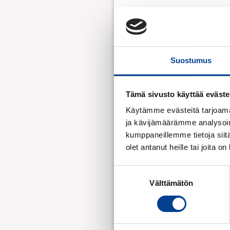
Suostumus
Tämä sivusto käyttää eväste
Käytämme evästeitä tarjoama
ja kävijämäärämme analysoim
kumppaneillemme tietoja siitä
olet antanut heille tai joita o
Suostumuksen
Välttämätön
valinta