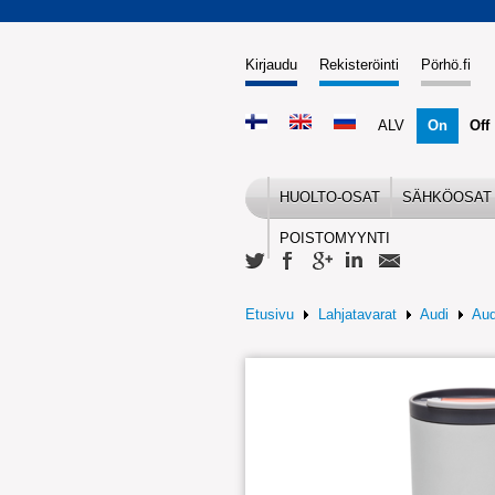
Kirjaudu
Rekisteröinti
Pörhö.fi
ALV
On
Off
HUOLTO-OSAT
SÄHKÖOSAT
POISTOMYYNTI
Etusivu
Lahjatavarat
Audi
Aud