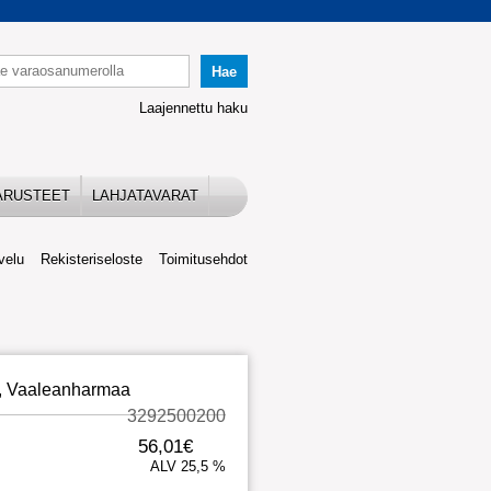
Laajennettu haku
ARUSTEET
LAHJATAVARAT
velu
Rekisteriseloste
Toimitusehdot
lli, Vaaleanharmaa
3292500200
56,01€
ALV 25,5 %