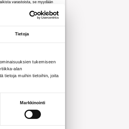
kaikista varastoista, se myydään
litoimituksena 2-4 työpäivää ja
oa. Poikkeavissa tapauksissa
Tietoja
sto
 ominaisuuksien tukemiseen
sto 2
tiikka-alan
ietoja muihin tietoihin, joita
to
Markkinointi
Lisää ostoskoriin