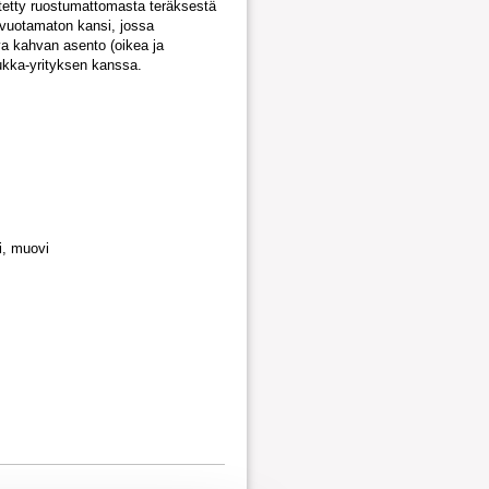
tetty ruostumattomasta teräksestä
 vuotamaton kansi, jossa
eva kahvan asento (oikea ja
ukka-yrityksen kanssa.
i, muovi