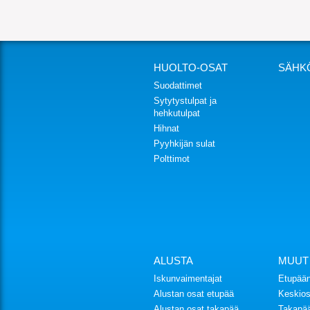
HUOLTO-OSAT
SÄHK
Suodattimet
Sytytystulpat ja
hehkutulpat
Hihnat
Pyyhkijän sulat
Polttimot
ALUSTA
MUUT
Iskunvaimentajat
Etupään
Alustan osat etupää
Keskios
Alustan osat takapää
Takapää