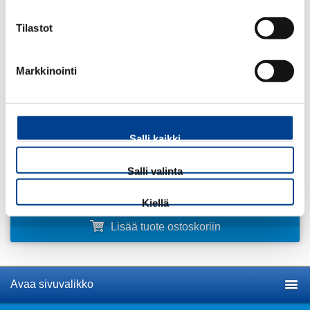
-Tilavuus 350ml.
Tilastot
-Astianpesukoneen kestävä
Markkinointi
25,01
€
ALV 25,5 %
Määrä:
Salli kaikki
kpl
Salli valinta
Kiellä
Lisää tuote ostoskoriin
Avaa sivuvalikko