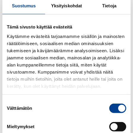
Suostumus
Yksityiskohdat
Tietoja
Tämä sivusto käyttää evästeitä
Käytämme evästeitä tarjoamamme sisällön ja mainosten
räätälöimiseen, sosiaalisen median ominaisuuksien
tukemiseen ja kävijämäärämme analysoimiseen. Lisäksi
jaamme sosiaalisen median, mainosalan ja analytiikka-
alan kumppaneillemme tietoja siitä, miten käytät
sivustoamme. Kumppanimme voivat yhdistää näitä
tietoja muihin tietoihin, joita olet antanut heille tai joita on
kerätty, kun olet käyttänyt heidän palvelujaan.
Audi-muki. Piristä kahvi- tai teehetkeäsi pelkistetyn tyylikkäällä
Suostumuksen
mattamustalla Audi-mukilla. Tilavuus n. 0,35 litraa. Materiaali 100
Välttämätön
valinta
% posliinia. Väri: Tummansininen
-Korkealaatuinen posliinikuppi samettisella mattapinnalla
Mieltymykset
-Kaiverretut Audi-renkaat