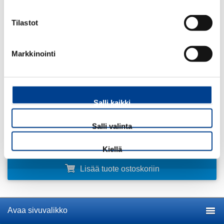
Jokaisen auton perusturvavaruste. Turvalamppu.
Sisältää: Turvavyöleikkurin, turvavasaran, led-lampun, sekä
Tilastot
lampunpohjassa on magneetti, joka pitää lampun haluamassasi
asennossa
Markkinointi
43,30
€
ALV 25,5 %
Määrä:
Salli kaikki
kpl
Salli valinta
Kiellä
Lisää tuote ostoskoriin
Avaa sivuvalikko