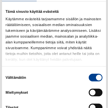
Tämä sivusto käyttää evästeitä
Käytämme evästeitä tarjoamamme sisällön ja mainosten
räätälöimiseen, sosiaalisen median ominaisuuksien
tukemiseen ja kävijämäärämme analysoimiseen. Lisäksi
jaamme sosiaalisen median, mainosalan ja analytiikka-
alan kumppaneillemme tietoja siitä, miten käytät
sivustoamme. Kumppanimme voivat yhdistää näitä
tietoja muihin tietoihin, joita olet antanut heille tai joita on
kerätty, kun olet käyttänyt heidän palvelujaan.
Suostumuksen
Välttämätön
valinta
Tyylikäs Alkuperäinen Peugeot avaimenperä.
Mieltymykset
Vaaleanruskealla nahkaperällä. Avaimenperässä Peugeot Legend
merkki.
Tilastot