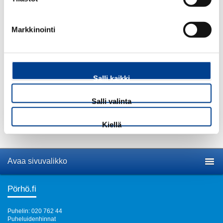
17,30
€
ALV 25,5 %
Markkinointi
Määrä:
kpl
Salli kaikki
Salli valinta
Lisää tuote ostoskoriin
Kiellä
Avaa sivuvalikko
Pörhö.fi
Puhelin: 020 762 44
Puheluidenhinnat