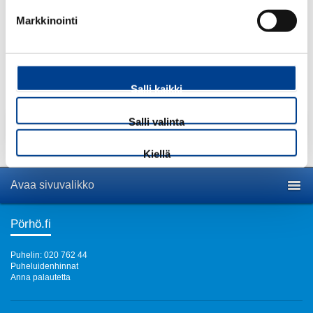
Markkinointi
Määrä:
kpl
Salli kaikki
Salli valinta
Lisää tuote ostoskoriin
Kiellä
Avaa sivuvalikko
Pörhö.fi
Puhelin: 020 762 44
Puheluidenhinnat
Anna palautetta