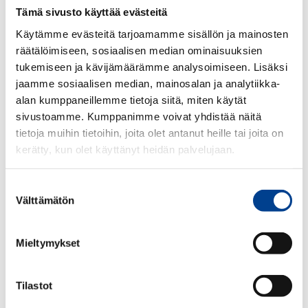
Tämä sivusto käyttää evästeitä
Käytämme evästeitä tarjoamamme sisällön ja mainosten
räätälöimiseen, sosiaalisen median ominaisuuksien
tukemiseen ja kävijämäärämme analysoimiseen. Lisäksi
jaamme sosiaalisen median, mainosalan ja analytiikka-
alan kumppaneillemme tietoja siitä, miten käytät
sivustoamme. Kumppanimme voivat yhdistää näitä
tietoja muihin tietoihin, joita olet antanut heille tai joita on
kerätty, kun olet käyttänyt heidän palvelujaan.
Aito Peugeot Lifestyle valkoinen ja kiiltävä posliininen kahvimuki leijona
Suostumuksen
logolla.
Välttämätön
Ainutlaatuinen luomus, ainutlaatuinen muotoilu, puhdas ja
valinta
mittatilaustyönä tehty.
Toimitetaan suojaavassa pahvipakkauksessa siistinä ja yksilöllisenä.
Korkeus 10cm
Mieltymykset
Halkaisija 8cm
Tilastot
23,63
€
ALV 25,5 %