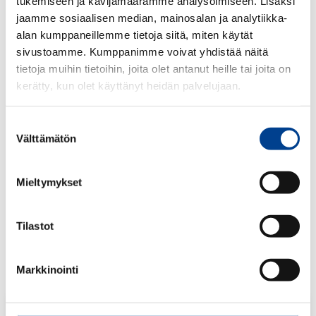
tukemiseen ja kävijämäärämme analysoimiseen. Lisäksi
jaamme sosiaalisen median, mainosalan ja analytiikka-
alan kumppaneillemme tietoja siitä, miten käytät
sivustoamme. Kumppanimme voivat yhdistää näitä
PEUGEOT 3008 Avaimenperä
tietoja muihin tietoihin, joita olet antanut heille tai joita on
kerätty, kun olet käyttänyt heidän palvelujaan.
Avaimenperän kiinnikerengas voidaan asentaa kaikkiin Peugeot -
avaimiin.
Toimitetaan mustassa pahvipussissa
Suostumuksen
Koko: Pituus 90mm + 3cm pidikerengas. Korkeus 13mm.
Välttämätön
valinta
9,26
€
ALV 25,5 %
Mieltymykset
Määrä:
Tilastot
kpl
Markkinointi
Lisää tuote ostoskoriin