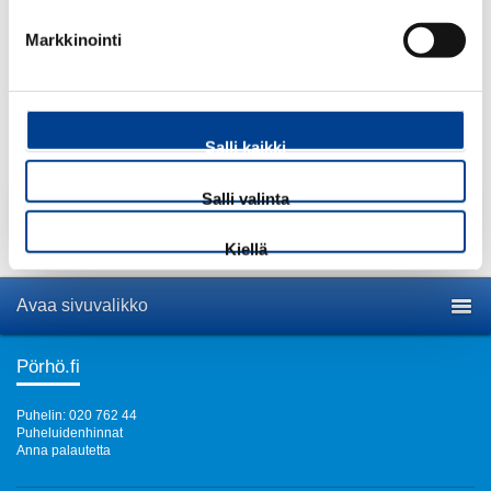
ALV 25,5 %
Markkinointi
Määrä:
kpl
Salli kaikki
Salli valinta
Lisää tuote ostoskoriin
Kiellä
Avaa sivuvalikko
Pörhö.fi
Puhelin: 020 762 44
Puheluidenhinnat
Anna palautetta