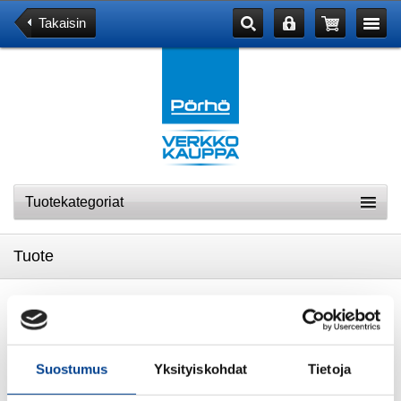
Takaisin
Tuotekategoriat
Tuote
POSTIKORTTI VW Bulli the original ride
Suostumus
Yksityiskohdat
Tietoja
TARJOUS