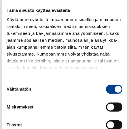
Tämä sivusto käyttää evästeitä
Käytämme evästeitä tarjoamamme sisällön ja mainosten
räätälöimiseen, sosiaalisen median ominaisuuksien
tukemiseen ja kävijämäärämme analysoimiseen. Lisäksi
jaamme sosiaalisen median, mainosalan ja analytiikka-
alan kumppaneillemme tietoja siitä, miten käytät
sivustoamme. Kumppanimme voivat yhdistää näitä
tietoja muihin tietoihin, joita olet antanut heille tai joita on
kerätty, kun olet käyttänyt heidän palvelujaan.
Suostumuksen
Välttämätön
valinta
Postikortit Metallia, tausta pahvia Mukana kirjekuori Koko 10 x 14 cm
Mieltymykset
Paino 45 g
4,35€
Tilastot