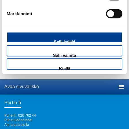
3,70
€
ALV 25,5 %
Markkinointi
Määrä:
kpl
Salli kaikki
Salli valinta
Lisää tuote ostoskoriin
Kiellä
Avaa sivuvalikko
Pörhö.fi
Puhelin: 020 762 44
Puheluidenhinnat
Anna palautetta