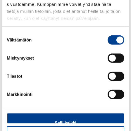
sivustoamme. Kumppanimme voivat yhdistää näitä
tietoja muihin tietoihin, joita olet antanut heille tai joita on
VESIPUMPPU (VAIHTO-
Vesipumppu,
kerätty, kun olet käyttänyt heidän palvelujaan.
OSA)
tiivisterenkaalla
Suostumuksen
Välttämätön
valinta
Mieltymykset
73,94€
103,80€
Tilastot
VESIPUMPPU (VAIHTO-
Vesipumppu,
OSA)
tiivisterenkaalla
Markkinointi
Salli kaikki