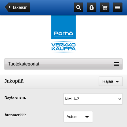
Takaisin
Tuotekategoriat
Jakopää
Rajaa
Näytä ensin:
Automerkki:
automerkki