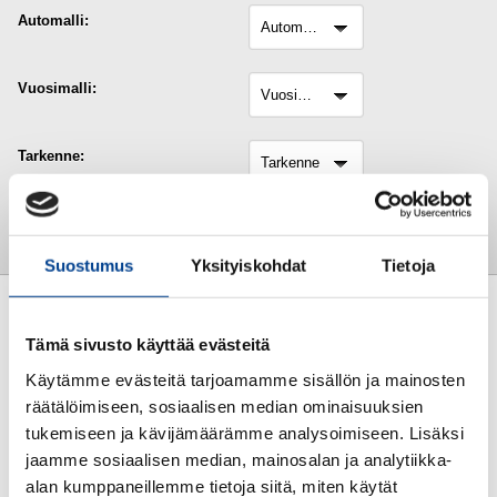
Automalli:
automalli
Vuosimalli:
Vuosimalli
Tarkenne:
tarkenne
Tyhjennä
Suostumus
Yksityiskohdat
Tietoja
VESIPUMPPU
VESIPUMPPU
Tämä sivusto käyttää evästeitä
Käytämme evästeitä tarjoamamme sisällön ja mainosten
räätälöimiseen, sosiaalisen median ominaisuuksien
tukemiseen ja kävijämäärämme analysoimiseen. Lisäksi
jaamme sosiaalisen median, mainosalan ja analytiikka-
118,33€
103,80€
alan kumppaneillemme tietoja siitä, miten käytät