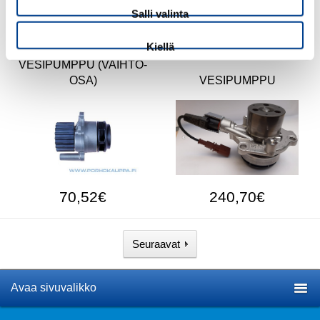
Salli valinta
102,78€
90,60€
Kiellä
VESIPUMPPU (VAIHTO-
OSA)
VESIPUMPPU
70,52€
240,70€
Seuraavat
Avaa sivuvalikko