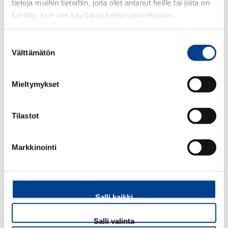
tietoja muihin tietoihin, joita olet antanut heille tai joita on
kerätty, kun olet käyttänyt heidän palvelujaan.
PAIKKAMAALI Y9T
PAIKKAMAALI C9A
Suostumuksen
Välttämätön
valinta
Mieltymykset
20,00€
20,00€
Tilastot
PAIKKAMAALI B9A
PAIKKAMAALI A7C
Markkinointi
Salli kaikki
20,00€
20,00€
Salli valinta