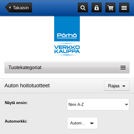
Takaisin
Tuotekategoriat
Auton hoitotuotteet
Rajaa
Näytä ensin:
Automerkki:
automerkki