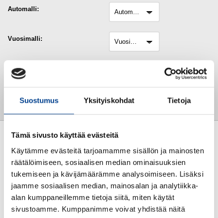
Automalli:
automalli
Vuosimalli:
Vuosimalli
Tarkenne:
tarkenne
Suostumus
Yksityiskohdat
Tietoja
Tyhjennä
PAIKKAMAALI Y3D
PAIKKAMAALI I7F
Tämä sivusto käyttää evästeitä
Käytämme evästeitä tarjoamamme sisällön ja mainosten
räätälöimiseen, sosiaalisen median ominaisuuksien
tukemiseen ja kävijämäärämme analysoimiseen. Lisäksi
jaamme sosiaalisen median, mainosalan ja analytiikka-
alan kumppaneillemme tietoja siitä, miten käytät
sivustoamme. Kumppanimme voivat yhdistää näitä
20,00€
20,00€