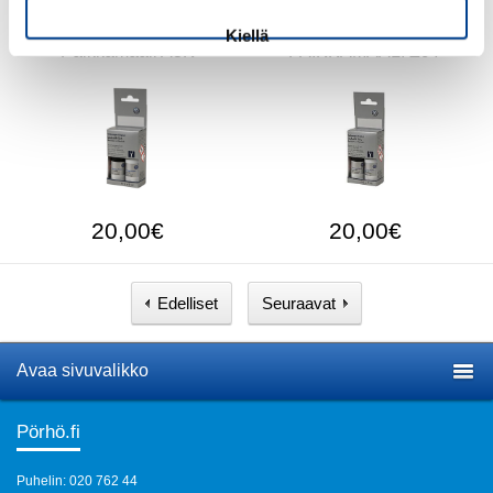
Kiellä
Paikkamaali A3K
PAIKKAMAALI Z9Y
20,00€
20,00€
Edelliset
Seuraavat
Avaa sivuvalikko
Pörhö.fi
Puhelin: 020 762 44