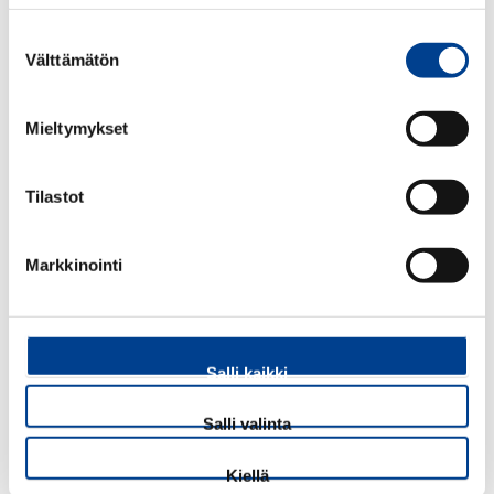
Suostumuksen
Välttämätön
valinta
Mieltymykset
Tilastot
Markkinointi
Paikkamaali kiveniskemiin.
Värikoodi K51, Grey.
verkkokauppa@porho.fi
-osoitteesta voi tiedustella myös muita
Salli kaikki
Nissan maalikyniä
Salli valinta
40,40
€
ALV 25,5 %
Kiellä