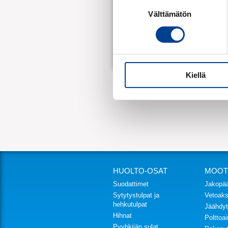
Suostumuksen
Välttämätön
valinta
Takuuehdot
Kiellä
HUOLTO-OSAT
MOOT
Suodattimet
Jakopä
Sytytystulpat ja
Vetoakse
hehkutulpat
Jäähdyt
Hihnat
Polttoa
Pyyhkijän sulat