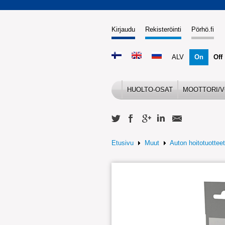
Kirjaudu
Rekisteröinti
Pörhö.fi
ALV
On
Off
HUOLTO-OSAT
MOOTTORI/V
Etusivu
Muut
Auton hoitotuotteet