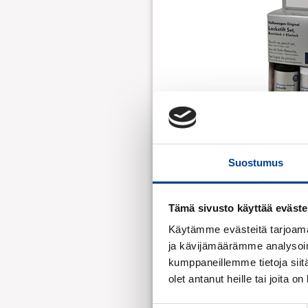
Suostumus
Tämä sivusto käyttää eväste
Käytämme evästeitä tarjoama
ja kävijämäärämme analysoim
kumppaneillemme tietoja siitä
olet antanut heille tai joita o