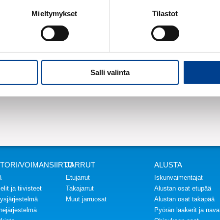
Lukumäärä:
Mieltymykset
Tilastot
kpl
Salli valinta
TORI/VOIMANSIIRTO
JARRUT
ALUSTA
ä
Etujarrut
Iskunvaimentajat
lit ja tiivisteet
Takajarrut
Alustan osat etupää
ysjärjestelmä
Muut jarruosat
Alustan osat takapää
inejärjestelmä
Pyörän laakerit ja nava