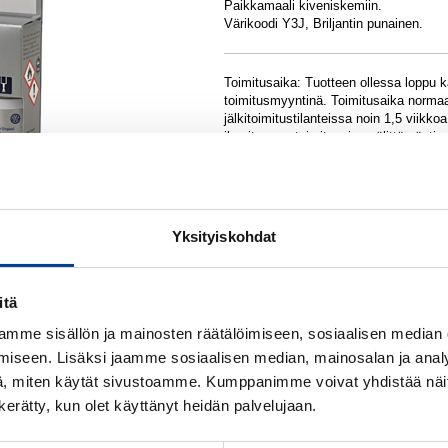
Paikkamaali kiveniskemiin.
Värikoodi Y3J, Briljantin punainen.
Toimitusaika: Tuotteen ollessa loppu 
toimitusmyyntinä. Toimitusaika normaa
jälkitoimitustilanteissa noin 1,5 viikk
ilmoitamme toimitusajan välittömästi.
Iisalmen varasto
Kajaanin varasto Tikkapurontie
Keminmaan varasto
Kokkolan varasto
Yksityiskohdat
Kuusamon varasto
Oulun Audi-center varasto
Oulun Citroen/Nissan/Peugeot vara
Oulun Citroen/Nissan/Peugeot vara
itä
Oulun Volkswagen/Seat varasto
mme sisällön ja mainosten räätälöimiseen, sosiaalisen median
PIETARSAAREN PÄÄVARASTO
Rovaniemen Nissan/Peugeot varas
iseen. Lisäksi jaamme sosiaalisen median, mainosalan ja analy
Rovaniemen Vw/Audi varasto
, miten käytät sivustoamme. Kumppanimme voivat yhdistää näitä t
Rovaniemen Vw/Audi varasto 2
n kerätty, kun olet käyttänyt heidän palvelujaan.
Ylivieskan varasto