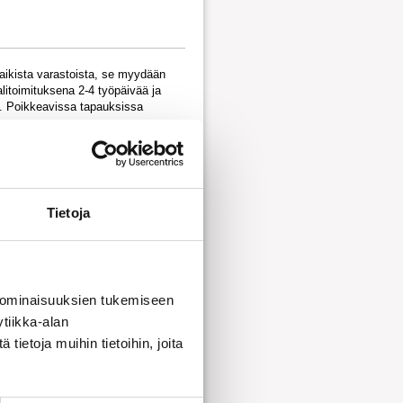
kaikista varastoista, se myydään
litoimituksena 2-4 työpäivää ja
oa. Poikkeavissa tapauksissa
Tietoja
sto
sto 2
 ominaisuuksien tukemiseen
to
tiikka-alan
ietoja muihin tietoihin, joita