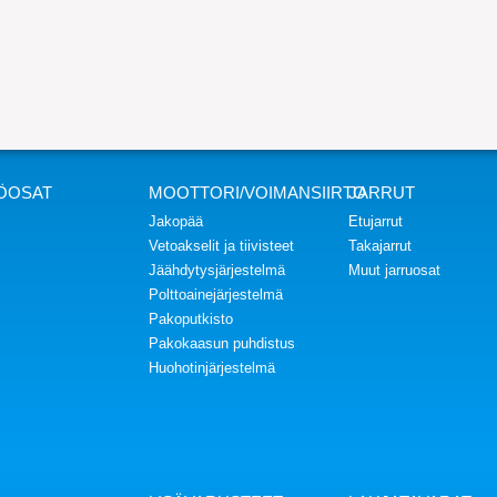
ÖOSAT
MOOTTORI/VOIMANSIIRTO
JARRUT
Jakopää
Etujarrut
Vetoakselit ja tiivisteet
Takajarrut
Jäähdytysjärjestelmä
Muut jarruosat
Polttoainejärjestelmä
Pakoputkisto
Pakokaasun puhdistus
Huohotinjärjestelmä