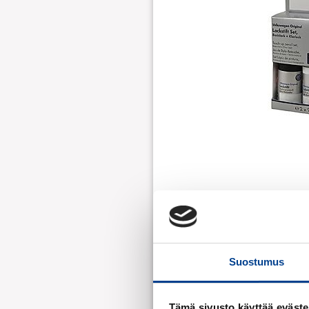
Suostumus
Tämä sivusto käyttää eväste