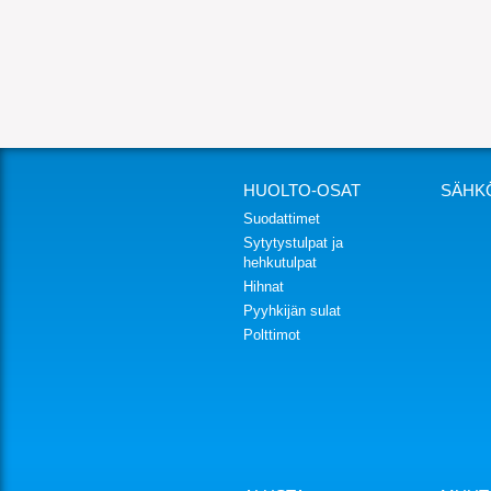
HUOLTO-OSAT
SÄHK
Suodattimet
Sytytystulpat ja
hehkutulpat
Hihnat
Pyyhkijän sulat
Polttimot