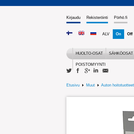
Kirjaudu
Rekisteröinti
Pörhö.fi
ALV
On
Off
HUOLTO-OSAT
SÄHKÖOSAT
POISTOMYYNTI
Etusivu
Muut
Auton hoitotuotteet