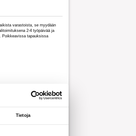
kaikista varastoista, se myydään
litoimituksena 2-4 työpäivää ja
oa. Poikkeavissa tapauksissa
sto
sto 2
to
Tietoja