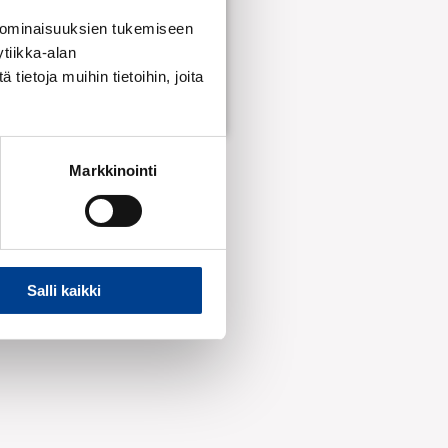
 ominaisuuksien tukemiseen
Lisää ostoskoriin
tiikka-alan
ietoja muihin tietoihin, joita
Markkinointi
Salli kaikki