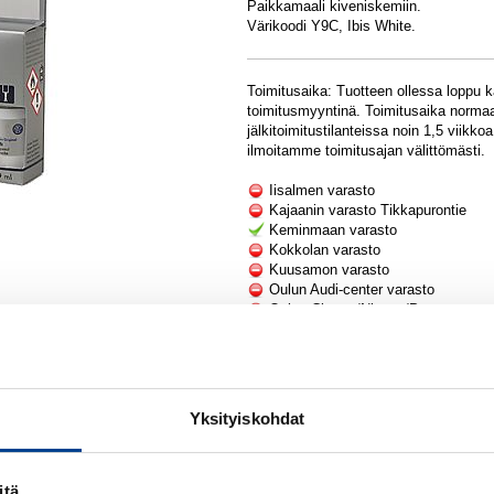
Paikkamaali kiveniskemiin.
Värikoodi Y9C, Ibis White.
Toimitusaika: Tuotteen ollessa loppu 
toimitusmyyntinä. Toimitusaika normaa
jälkitoimitustilanteissa noin 1,5 viikk
ilmoitamme toimitusajan välittömästi.
Iisalmen varasto
Kajaanin varasto Tikkapurontie
Keminmaan varasto
Kokkolan varasto
Kuusamon varasto
Oulun Audi-center varasto
Oulun Citroen/Nissan/Peugeot vara
Oulun Citroen/Nissan/Peugeot vara
Oulun Volkswagen/Seat varasto
PIETARSAAREN PÄÄVARASTO
Rovaniemen Nissan/Peugeot varas
Rovaniemen Vw/Audi varasto
Yksityiskohdat
Rovaniemen Vw/Audi varasto 2
Ylivieskan varasto
itä