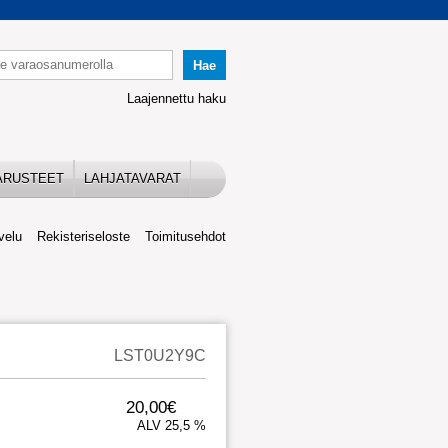
Laajennettu haku
ARUSTEET
LAHJATAVARAT
velu
Rekisteriseloste
Toimitusehdot
LST0U2Y9C
20,00€
ALV 25,5 %