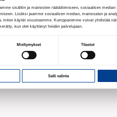
Lukumäärä:
mme sisällön ja mainosten räätälöimiseen, sosiaalisen median
kpl
iseen. Lisäksi jaamme sosiaalisen median, mainosalan ja analy
, miten käytät sivustoamme. Kumppanimme voivat yhdistää näitä t
n kerätty, kun olet käyttänyt heidän palvelujaan.
Mieltymykset
Tilastot
Salli valinta