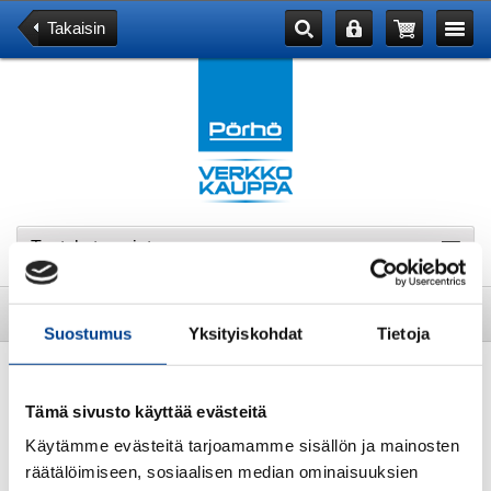
Takaisin
Tuotekategoriat
Tuote
Suostumus
Yksityiskohdat
Tietoja
Takaluukun lukko, VW Bora 1999-2005
Tämä sivusto käyttää evästeitä
TARJOUS
Käytämme evästeitä tarjoamamme sisällön ja mainosten
räätälöimiseen, sosiaalisen median ominaisuuksien