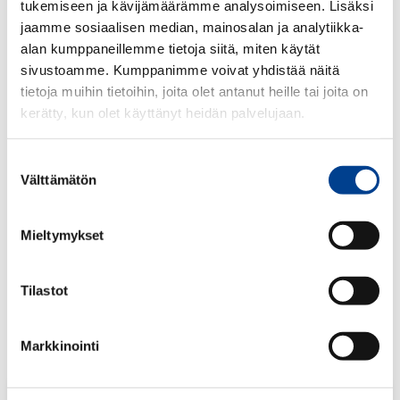
tukemiseen ja kävijämäärämme analysoimiseen. Lisäksi
jaamme sosiaalisen median, mainosalan ja analytiikka-
alan kumppaneillemme tietoja siitä, miten käytät
sivustoamme. Kumppanimme voivat yhdistää näitä
tietoja muihin tietoihin, joita olet antanut heille tai joita on
kerätty, kun olet käyttänyt heidän palvelujaan.
Volkswagen Bora 1999-2005 takaluukun lukkolaite
Ei sisällä mikrokytkintä
Suostumuksen
Välttämätön
valinta
130,37€
52,15
€
Mieltymykset
ALV 25,5 %
Määrä:
Tilastot
kpl
Markkinointi