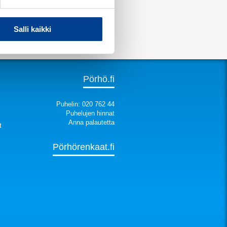
Salli kaikki
Pörhö.fi
Puhelin: 020 762 44
Puhelujen hinnat
Anna palautetta
t
Pörhörenkaat.fi