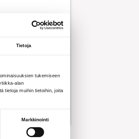
sto
Tietoja
sto 2
to
 ominaisuuksien tukemiseen
tiikka-alan
ietoja muihin tietoihin, joita
Lisää ostoskoriin
Markkinointi