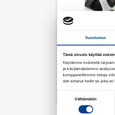
Suostumus
Tämä sivusto käyttää eväste
Käytämme evästeitä tarjoama
ja kävijämäärämme analysoim
kumppaneillemme tietoja siitä
olet antanut heille tai joita o
Suostumuksen
Välttämätön
valinta