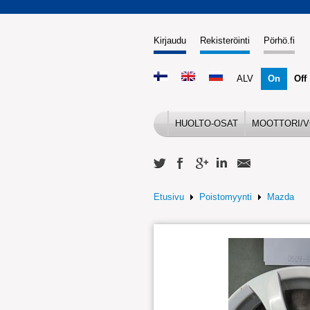
Kirjaudu
Rekisteröinti
Pörhö.fi
ALV
On
Off
HUOLTO-OSAT
MOOTTORI/V
Etusivu
Poistomyynti
Mazda