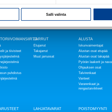
Salli valinta
TORI/VOIMANSIIRTO
JARRUT
ALUSTA
ä
Etujarrut
Iskunvaimentajat
lit ja tiivisteet
Takajarrut
Alustan osat etupää
ysjärjestelmä
Muut jarruosat
Alustan osat takapää
inejärjestelmä
Pyörän laakerit ja nava
kisto
Ohjauksen osat
asun puhdistus
Talvirenkaat
njärjestelmä
Vanteet
Vararenkaat ja
rengastarvikkeet
VARUSTEET
LAHJATAVARAT
POISTOMYYNTI