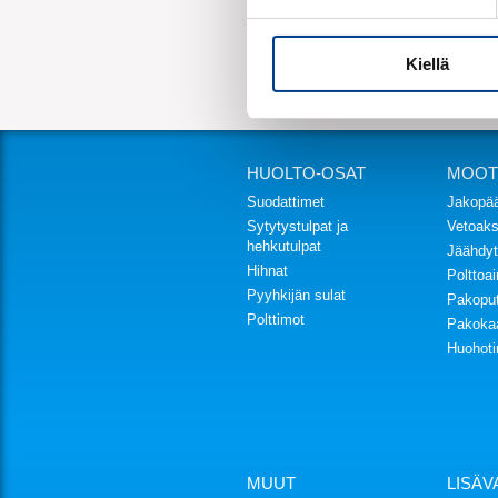
Kiellä
HUOLTO-OSAT
MOOT
Suodattimet
Jakopä
Sytytystulpat ja
Vetoakse
hehkutulpat
Jäähdyt
Hihnat
Polttoa
Pyyhkijän sulat
Pakoput
Polttimot
Pakoka
Huohoti
MUUT
LISÄ