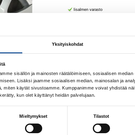
Iisalmen varasto
Kajaanin varasto Tikkapurontie
Keminmaan varasto
Kokkolan varasto
Kuusamon varasto
Oulun Audi-center varasto
Oulun Citroen/Nissan/Peugeot vara
Yksityiskohdat
Oulun Citroen/Nissan/Peugeot vara
Oulun Volkswagen/Seat varasto
PIETARSAAREN PÄÄVARASTO
itä
Rovaniemen Nissan/Peugeot varas
Rovaniemen Vw/Audi varasto
mme sisällön ja mainosten räätälöimiseen, sosiaalisen median
Rovaniemen Vw/Audi varasto 2
Ylivieskan varasto
iseen. Lisäksi jaamme sosiaalisen median, mainosalan ja analy
, miten käytät sivustoamme. Kumppanimme voivat yhdistää näitä t
Lukumäärä:
n kerätty, kun olet käyttänyt heidän palvelujaan.
kpl
Mieltymykset
Tilastot