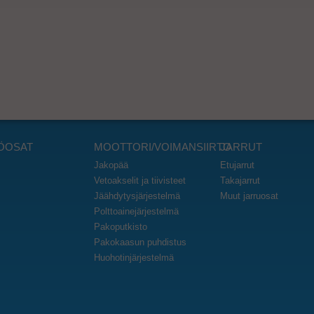
ÖOSAT
MOOTTORI/VOIMANSIIRTO
JARRUT
Jakopää
Etujarrut
Vetoakselit ja tiivisteet
Takajarrut
Jäähdytysjärjestelmä
Muut jarruosat
Polttoainejärjestelmä
Pakoputkisto
Pakokaasun puhdistus
Huohotinjärjestelmä