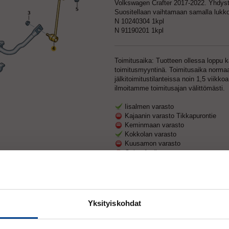
Volkswagen Crafter 2017-2022. Yhdyst
Suositellaan vaihtamaan samalla lukko
N 10240304 1kpl
N 91190201 1kpl
Toimitusaika: Tuotteen ollessa loppu 
toimitusmyyntinä. Toimitusaika normaa
jälkitoimitustilanteissa noin 1,5 viikk
ilmoitamme toimitusajan välittömästi.
Iisalmen varasto
Kajaanin varasto Tikkapurontie
Keminmaan varasto
Kokkolan varasto
Kuusamon varasto
Oulun Audi-center varasto
Oulun Citroen/Nissan/Peugeot vara
Oulun Citroen/Nissan/Peugeot vara
Oulun Volkswagen/Seat varasto
PIETARSAAREN PÄÄVARASTO
Rovaniemen Nissan/Peugeot varas
Yksityiskohdat
Rovaniemen Vw/Audi varasto
Rovaniemen Vw/Audi varasto 2
Ylivieskan varasto