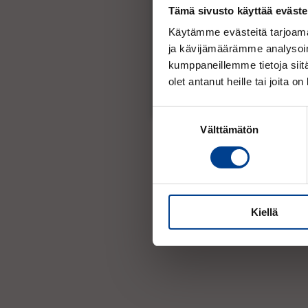
Tämä sivusto käyttää eväste
Käytämme evästeitä tarjoama
ja kävijämäärämme analysoim
kumppaneillemme tietoja siitä
olet antanut heille tai joita o
Takuuehdot
Suostumuksen
Välttämätön
valinta
Kiellä