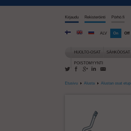
Kirjaudu
Rekisteröinti
Pörhö.fi
ALV
On
Off
HUOLTO-OSAT
SÄHKÖOSAT
POISTOMYYNTI
Etusivu
Alusta
Alustan osat etu