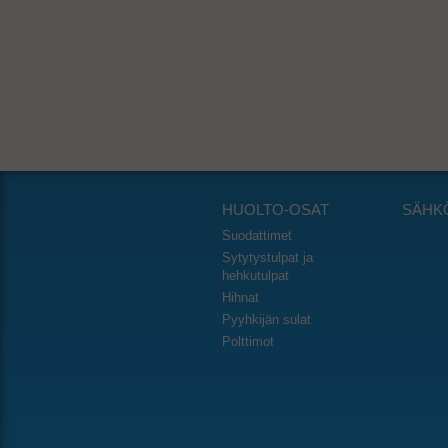
HUOLTO-OSAT
SÄHK
Suodattimet
Sytytystulpat ja
hehkutulpat
Hihnat
Pyyhkijän sulat
Polttimot