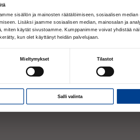
itä
Lukumäärä:
mme sisällön ja mainosten räätälöimiseen, sosiaalisen median
kpl
iseen. Lisäksi jaamme sosiaalisen median, mainosalan ja analy
Huomioithan, että tarkastelet nyt Alv. 25,5%
, miten käytät sivustoamme. Kumppanimme voivat yhdistää näitä t
hintoja.
n kerätty, kun olet käyttänyt heidän palvelujaan.
Mieltymykset
Tilastot
Salli valinta