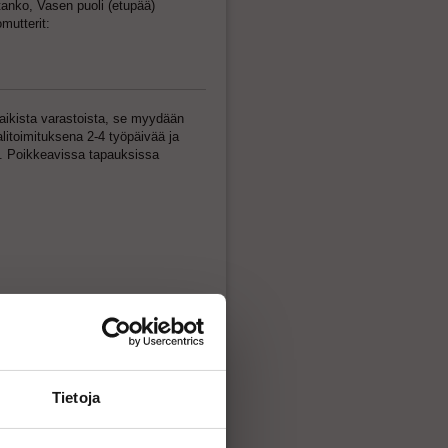
anko, Vasen puoli (etupää)
mutterit:
kaikista varastoista, se myydään
litoimituksena 2-4 työpäivää ja
oa. Poikkeavissa tapauksissa
sto
sto 2
to
Tietoja