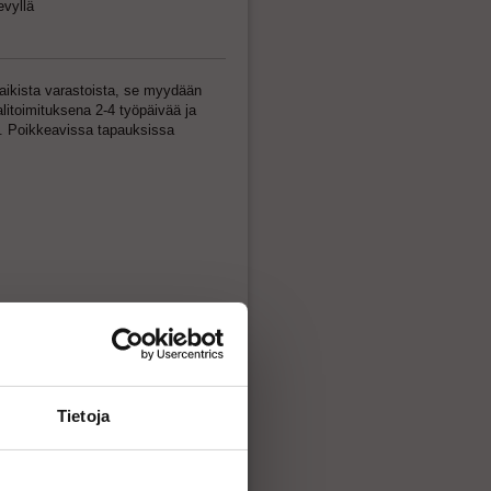
evyllä
kaikista varastoista, se myydään
litoimituksena 2-4 työpäivää ja
oa. Poikkeavissa tapauksissa
sto
sto 2
to
Tietoja