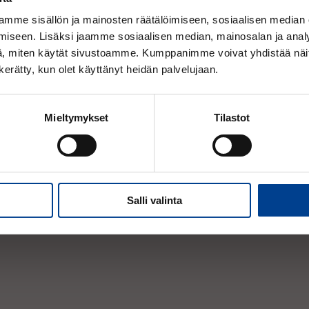
Lukumäärä:
mme sisällön ja mainosten räätälöimiseen, sosiaalisen median
kpl
iseen. Lisäksi jaamme sosiaalisen median, mainosalan ja analy
Huomioithan, että tarkastelet nyt Alv. 25,5%
, miten käytät sivustoamme. Kumppanimme voivat yhdistää näitä t
hintoja.
n kerätty, kun olet käyttänyt heidän palvelujaan.
Mieltymykset
Tilastot
Salli valinta