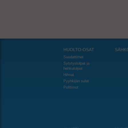
HUOLTO-OSAT
SÄHK
Suodattimet
Sytytystulpat ja
hehkutulpat
Hihnat
Pyyhkijän sulat
Polttimot