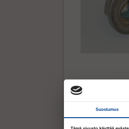
Suostumus
Tämä sivusto käyttää eväste