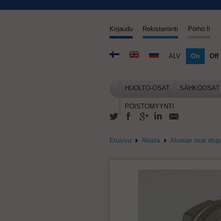
Kirjaudu
Rekisteröinti
Pörhö.fi
ALV
On
Off
HUOLTO-OSAT
SÄHKÖOSAT
POISTOMYYNTI
Etusivu
Alusta
Alustan osat etu