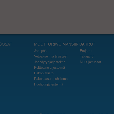
ÖOSAT
MOOTTORI/VOIMANSIIRTO
JARRUT
Jakopää
Etujarrut
Vetoakselit ja tiivisteet
Takajarrut
Jäähdytysjärjestelmä
Muut jarruosat
Polttoainejärjestelmä
Pakoputkisto
Pakokaasun puhdistus
Huohotinjärjestelmä