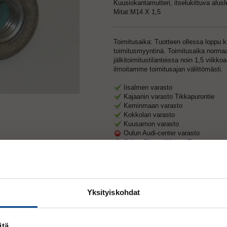
Kuusiokantamutteri, itselukittuva alusl
Mitat:M14 X 1,5
Toimitusaika: Tuotteen ollessa loppu 
toimitusmyyntinä. Toimitusaika normaa
jälkitoimitustilanteissa noin 1,5 viikk
ilmoitamme toimitusajan välittömästi.
Iisalmen varasto
Kajaanin varasto Tikkapurontie
Keminmaan varasto
Kokkolan varasto
Kuusamon varasto
Oulun Audi-center varasto
Oulun Citroen/Nissan/Peugeot vara
Oulun Citroen/Nissan/Peugeot vara
Oulun Volkswagen/Seat varasto
PIETARSAAREN PÄÄVARASTO
Rovaniemen Nissan/Peugeot varas
Rovaniemen Vw/Audi varasto
Yksityiskohdat
Rovaniemen Vw/Audi varasto 2
Ylivieskan varasto
itä