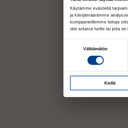
Käytämme evästeitä tarjoama
ja kävijämäärämme analysoim
kumppaneillemme tietoja siitä
Takuuehdot
olet antanut heille tai joita o
Suostumuksen
Välttämätön
valinta
Kiellä