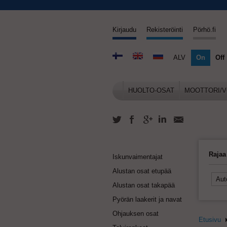
Kirjaudu
Rekisteröinti
Pörhö.fi
ALV
On
Off
HUOLTO-OSAT
MOOTTORI/V
Rajaa
Iskunvaimentajat
Alustan osat etupää
Alustan osat takapää
Pyörän laakerit ja navat
Ohjauksen osat
Etusivu