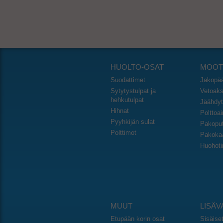
HUOLTO-OSAT
MOOT
Suodattimet
Jakopä
Sytytystulpat ja
Vetoakse
hehkutulpat
Jäähdyt
Hihnat
Polttoa
Pyyhkijän sulat
Pakoput
Polttimot
Pakoka
Huohoti
MUUT
LISÄ
Etupään korin osat
Sisäise