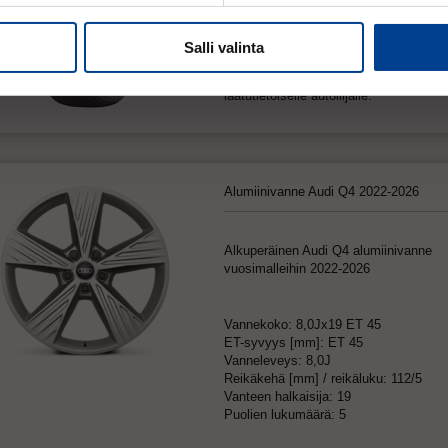
Pitävä ja vakaa nastarengas, joka tarj
ensiluokkaista ajomukavuutta. Air Claw
teknologia yhdistää kuviopalojen etur
Salli valinta
olevan ilmavaimentimen ja ankkurinast
pehmentää nastan iskua tiehen. Hinta
laatutietoiselle autoilijalle.
Alumiinivanne Audi Q4 2022-2026
Alkuperäinen Audi Q4 alumiinivanne
vuosimalleihin 2022-2026
Vannekoko: 8,0Jx19 ET 45
ET-syvyys [mm]: ET 45
Vanneleveys: 8,0J
Reikäkehä [mm] / reikäluku: 112/5
Vanteen halkaisija: 19
Puolien lukumäärä: 5