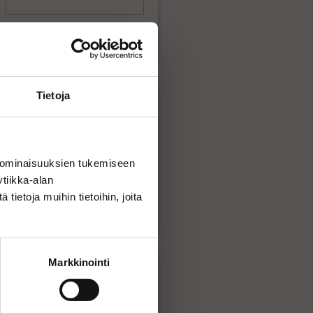
Lisää ostoskoriin
Tietoja
12-2055516NNO7
oaa
213,78€
 -
 ominaisuuksien tukemiseen
ALV 25,5 %
eunoissa
tiikka-alan
an ja
ietoja muihin tietoihin, joita
–
Lisää ostoskoriin
Markkinointi
12-2255017NNO7