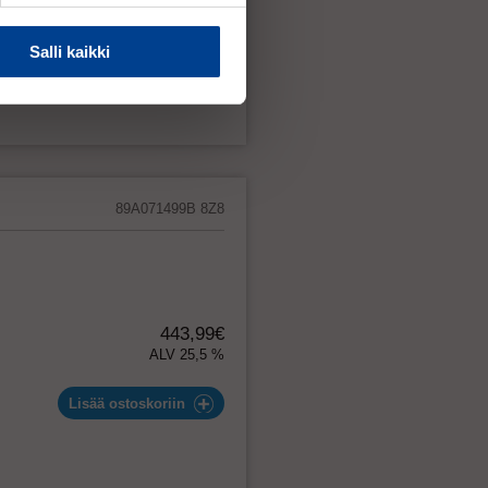
oaa
326,42€
 -
ALV 25,5 %
eunoissa
Salli kaikki
an ja
–
Lisää ostoskoriin
89A071499B 8Z8
443,99€
ALV 25,5 %
Lisää ostoskoriin