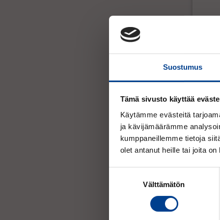
Suostumus
Tämä sivusto käyttää eväste
Käytämme evästeitä tarjoama
ja kävijämäärämme analysoim
kumppaneillemme tietoja siitä
olet antanut heille tai joita o
Suostumuksen
Välttämätön
valinta