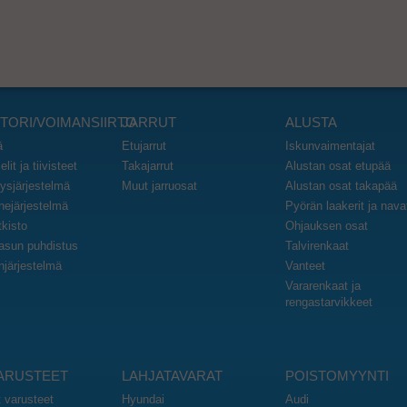
TORI/VOIMANSIIRTO
JARRUT
ALUSTA
ä
Etujarrut
Iskunvaimentajat
lit ja tiivisteet
Takajarrut
Alustan osat etupää
ysjärjestelmä
Muut jarruosat
Alustan osat takapää
inejärjestelmä
Pyörän laakerit ja nava
kisto
Ohjauksen osat
asun puhdistus
Talvirenkaat
njärjestelmä
Vanteet
Vararenkaat ja
rengastarvikkeet
VARUSTEET
LAHJATAVARAT
POISTOMYYNTI
t varusteet
Hyundai
Audi