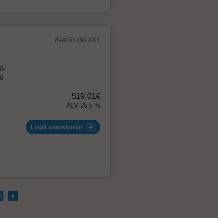
89A071499 AX1
0-
26
519,01€
ALV 25,5 %
Lisää ostoskoriin
5