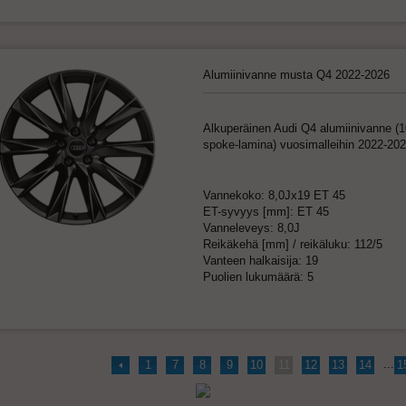
Alumiinivanne musta Q4 2022-2026
Alkuperäinen Audi Q4 alumiinivanne (1
spoke-lamina) vuosimalleihin 2022-20
Vannekoko: 8,0Jx19 ET 45
ET-syvyys [mm]: ET 45
Vanneleveys: 8,0J
Reikäkehä [mm] / reikäluku: 112/5
Vanteen halkaisija: 19
Puolien lukumäärä: 5
...
1
7
8
9
10
11
12
13
14
1