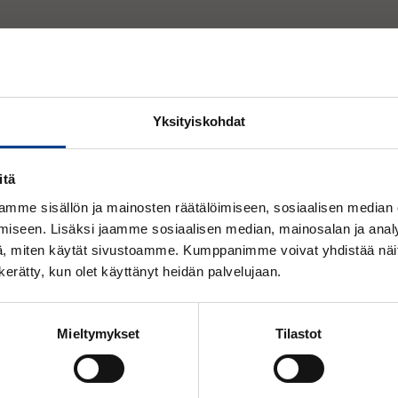
Yksityiskohdat
Nokian Nordman 7 205/55 R 16
itä
Pitävä ja vakaa nastarengas, joka tarj
ensiluokkaista ajomukavuutta. Air Claw
mme sisällön ja mainosten räätälöimiseen, sosiaalisen median
teknologia yhdistää kuviopalojen etur
iseen. Lisäksi jaamme sosiaalisen median, mainosalan ja analy
olevan ilmavaimentimen ja ankkurinast
Huomioithan, että tarkastelet nyt Alv. 25,5%
, miten käytät sivustoamme. Kumppanimme voivat yhdistää näitä t
pehmentää nastan iskua tiehen. Hinta
hintoja.
laatutietoiselle autoilijalle.
n kerätty, kun olet käyttänyt heidän palvelujaan.
Mieltymykset
Tilastot
Nokian Nordman 7 225/50 R 17