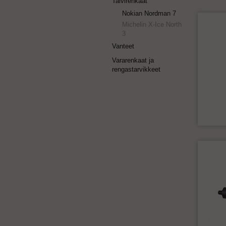
Talvirenkaat
Nokian Nordman 7
Michelin X-Ice North
3
Vanteet
Vararenkaat ja
rengastarvikkeet