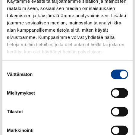
Käytämme evästeitä tarjoamamme sisällön ja mainosten
räätälöimiseen, sosiaalisen median ominaisuuksien
tukemiseen ja kävijämäärämme analysoimiseen. Lisäksi
jaamme sosiaalisen median, mainosalan ja analytiikka-
alan kumppaneillemme tietoja siitä, miten käytät
sivustoamme. Kumppanimme voivat yhdistää näitä
tietoja muihin tietoihin, joita olet antanut heille tai joita on
kerätty, kun olet käyttänyt heidän palvelujaan.
Suostumuksen
Välttämätön
197,70
€
valinta
ALV 25,5 %
Mieltymykset
Määrä:
kpl
Tilastot
Rekisterinumero:
Markkinointi