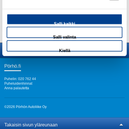
Salli kaikki
Lisää tuote ostoskoriin
Salli valinta
Avaa sivuvalikko
Kiellä
Pörhö.fi
Puhelin: 020 762 44
Puheluidenhinnat
Anna palautetta
©2026 Pörhön Autoliike Oy
Takaisin sivun yläreunaan