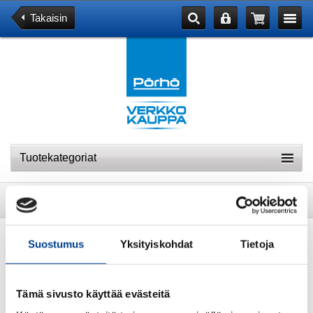
Takaisin
Tuotekategoriat
Tuote
RAIDETANKON SISÄPÄÄ
Suostumus
Yksityiskohdat
Tietoja
Tämä sivusto käyttää evästeitä