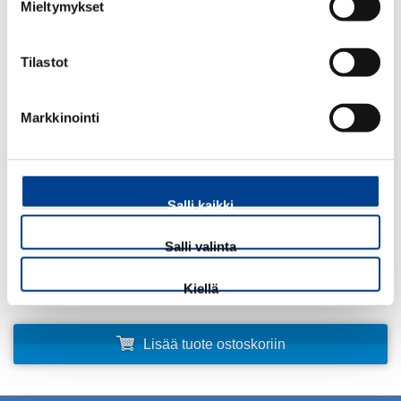
Mieltymykset
PEUGEOT 307:SOPII VALMISTUSPÄIVÄSTÄ 2.9.2002 LÄHTIEN.
PEUGEOT 308 FARMARI 2007-2013
Tilastot
466,20
€
ALV 25,5 %
Markkinointi
Määrä:
kpl
Salli kaikki
Rekisterinumero:
Salli valinta
Kiellä
Lisää tuote ostoskoriin