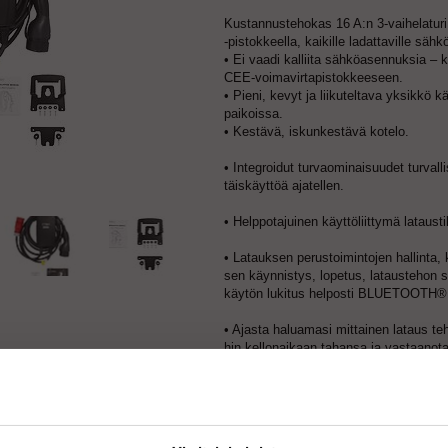
Kustannustehokas 16 A:n 3-vaihelaturi
-pistokkeella, kaikille ladattaville sähkö
• Ei vaadi kalliita sähköasennuksia – 
CEE-voimavirtapistokkeeseen.
• Pieni, kevyt ja liikuteltava yksikkö 
paikoissa.
• Kestävä, iskunkestävä kotelo.
• Integroidut turvaominaisuudet turvalli
täiskäyttöä ajatellen.
• Helppotajuinen käyttöliittymä latausti
• Latauksen perustoimintojen hallinta, 
sen käynnistys, lopetus, lataustehon sä
käytön lukitus helposti BLUETOOTH® 
• Ajasta haluamasi mittainen lataus te
hin kellonaikaan tahansa ja vastaanota 
lataushistoriasta sähköpostiisi (vaatii l
-yhteyden).
• Voit itse säätää lataustehoa, sovittaa
tuksen muiden sähkölaitteiden kanssa