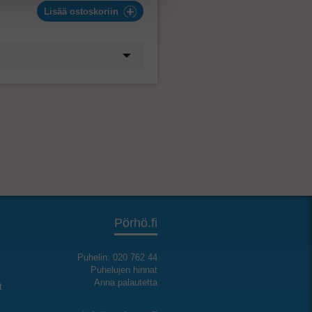
Lisää ostoskoriin
Pörhö.fi
Puhelin: 020 762 44
Puhelujen hinnat
Anna palautetta
t