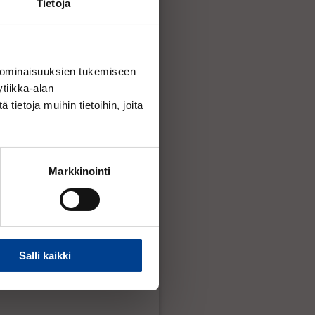
Tietoja
tossa toimitusaika on 1-3 työpäivää.
 ominaisuuksien tukemiseen
mitamme 2-4 työpäivän kuluessa.
lmoitamme siitä viipymättä.
tiikka-alan
ietoja muihin tietoihin, joita
Markkinointi
sto
sto 2
to
Salli kaikki