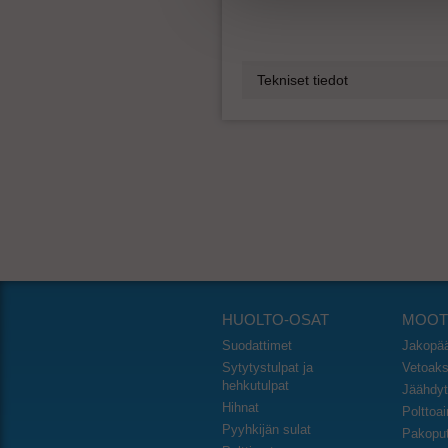
Tekniset tiedot
HUOLTO-OSAT
MOOT
Suodattimet
Jakopä
Sytytystulpat ja
Vetoakse
hehkutulpat
Jäähdyt
Hihnat
Polttoa
Pyyhkijän sulat
Pakoput