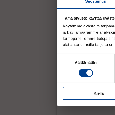
Suostumus
Tämä sivusto käyttää eväste
Käytämme evästeitä tarjoama
ja kävijämäärämme analysoim
kumppaneillemme tietoja siitä
olet antanut heille tai joita o
Suostumuksen
Välttämätön
valinta
Kiellä