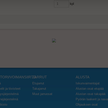
kpl
TORI/VOIMANSIIRTO
JARRUT
ALUSTA
ä
Etujarrut
Iskunvaimentajat
lit ja tiivisteet
Takajarrut
Alustan osat etupää
ysjärjestelmä
Muut jarruosat
Alustan osat takapää
inejärjestelmä
Pyörän laakerit ja nava
kisto
Ohjauksen osat