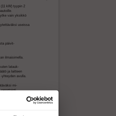
 (11 kW) tyypin 2
autoille.
kytke vain yksikkö
käytettäväksi useissa
sta päivit-
lan ilmaisimella.
kuten latauk-
ätö ja laitteen
-yhteyden avulla.
htäväksi mi-
raportointi
aitteen Wi-Fi
ksesi virrankulu-
.