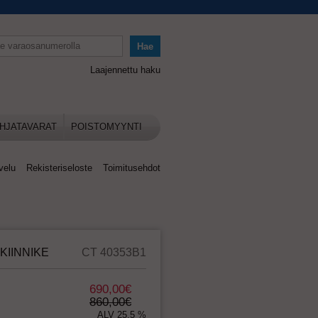
Laajennettu haku
HJATAVARAT
POISTOMYYNTI
velu
Rekisteriseloste
Toimitusehdot
NÄKIINNIKE
CT 40353B1
690,00€
860,00€
ALV 25,5 %