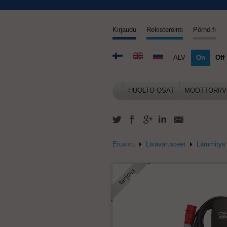
Kirjaudu
Rekisteröinti
Pörhö.fi
ALV
On
Off
HUOLTO-OSAT
MOOTTORI/V
Etusivu
Lisävarusteet
Lämmitys