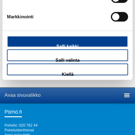
Määrä:
kpl
Markkinointi
Rekisterinumero:
Salli kaikki
Salli valinta
Lisää tuote ostoskoriin
Kiellä
Avaa sivuvalikko
Pörhö.fi
Puhelin: 020 762 44
Puheluidenhinnat