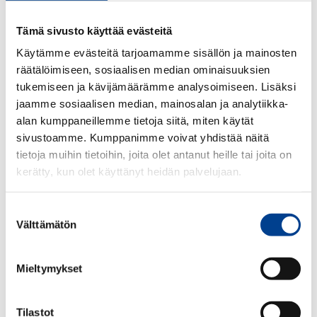
Tämä sivusto käyttää evästeitä
Käytämme evästeitä tarjoamamme sisällön ja mainosten
räätälöimiseen, sosiaalisen median ominaisuuksien
tukemiseen ja kävijämäärämme analysoimiseen. Lisäksi
jaamme sosiaalisen median, mainosalan ja analytiikka-
alan kumppaneillemme tietoja siitä, miten käytät
sivustoamme. Kumppanimme voivat yhdistää näitä
tietoja muihin tietoihin, joita olet antanut heille tai joita on
Ostaessasi vaihto-osan, veloitamme oston yhteydessä myös vaihto-
kerätty, kun olet käyttänyt heidän palvelujaan.
osapantin 30 euroa. Palauttaessasi vanhan VW/Audi -alkuperäisosan
puhdistettuna ja ulkoisesti vaurioitumattomana Pörhön Autoliikkeeseen,
hyvitämme summan takaisin tilillesi. Osa palautetaan Postin tai
Suostumuksen
Matkahuollon kautta, riippuen tilaustavastasi. Osan palautus on
Välttämätön
valinta
asiakkaalle ilmainen. Tarkemmat ohjeet palautuksesta tulee tilauksen
mukana.
Mieltymykset
73,94
€
ALV 25,5 %
Tilastot