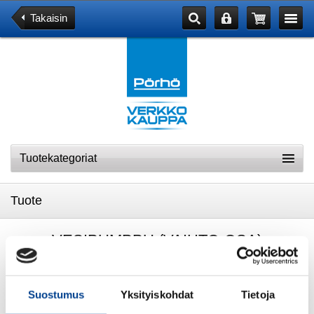
Takaisin
Tuotekategoriat
Tuote
VESIPUMPPU (VAIHTO-OSA)
Suostumus
Yksityiskohdat
Tietoja