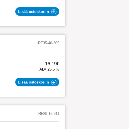
Lisää ostoskoriin
RF35-40-305
16,19€
ALV 25,5 %
Lisää ostoskoriin
RF29-16-311