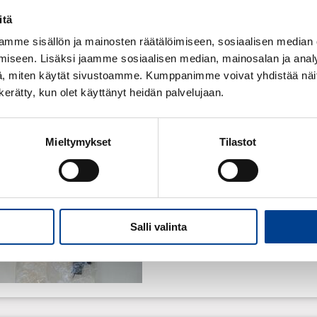
itä
mme sisällön ja mainosten räätälöimiseen, sosiaalisen median
iseen. Lisäksi jaamme sosiaalisen median, mainosalan ja analy
, miten käytät sivustoamme. Kumppanimme voivat yhdistää näitä t
n kerätty, kun olet käyttänyt heidän palvelujaan.
Mieltymykset
Tilastot
LISTAN KIIN.T-LASI
Salli valinta