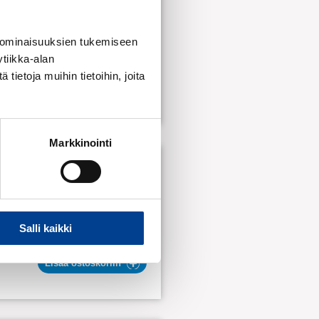
 ominaisuuksien tukemiseen
16,50€
ALV 25,5 %
tiikka-alan
ietoja muihin tietoihin, joita
Lisää ostoskoriin
Markkinointi
HA01-50-609A
7,69€
Salli kaikki
ALV 25,5 %
Lisää ostoskoriin