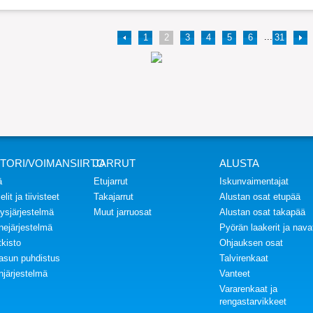
...
1
2
3
4
5
6
31
TORI/VOIMANSIIRTO
JARRUT
ALUSTA
ä
Etujarrut
Iskunvaimentajat
lit ja tiivisteet
Takajarrut
Alustan osat etupää
ysjärjestelmä
Muut jarruosat
Alustan osat takapää
inejärjestelmä
Pyörän laakerit ja nava
kisto
Ohjauksen osat
asun puhdistus
Talvirenkaat
njärjestelmä
Vanteet
Vararenkaat ja
rengastarvikkeet