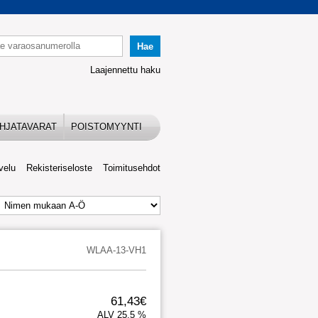
Laajennettu haku
HJATAVARAT
POISTOMYYNTI
velu
Rekisteriseloste
Toimitusehdot
WLAA-13-VH1
61,43€
ALV 25,5 %