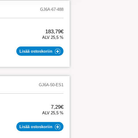
GJ6A-67-488
183,79€
ALV 25,5 %
Lisää ostoskoriin
GJ6A-50-ES1
7,29€
ALV 25,5 %
Lisää ostoskoriin