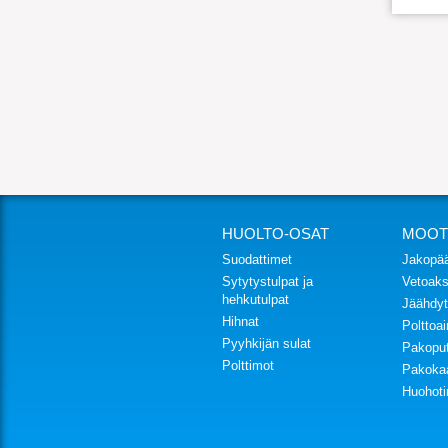
HUOLTO-OSAT
MOOT
Suodattimet
Jakopä
Sytytystulpat ja
Vetoakse
hehkutulpat
Jäähdyt
Hihnat
Polttoa
Pyyhkijän sulat
Pakoput
Polttimot
Pakoka
Huohoti