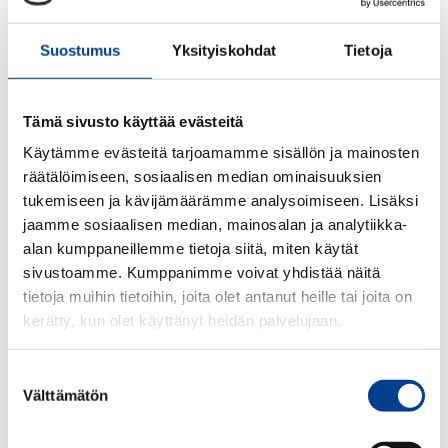
Suostumus
Yksityiskohdat
Tietoja
Tämä sivusto käyttää evästeitä
160,21€
19,84€
Käytämme evästeitä tarjoamamme sisällön ja mainosten
räätälöimiseen, sosiaalisen median ominaisuuksien
LAAKERI
PULTTI M6 SRJ
tukemiseen ja kävijämäärämme analysoimiseen. Lisäksi
jaamme sosiaalisen median, mainosalan ja analytiikka-
alan kumppaneillemme tietoja siitä, miten käytät
sivustoamme. Kumppanimme voivat yhdistää näitä
tietoja muihin tietoihin, joita olet antanut heille tai joita on
kerätty, kun olet käyttänyt heidän palvelujaan.
88,46€
6,38€
Suostumuksen
Välttämätön
valinta
PULTTI
PULTTI