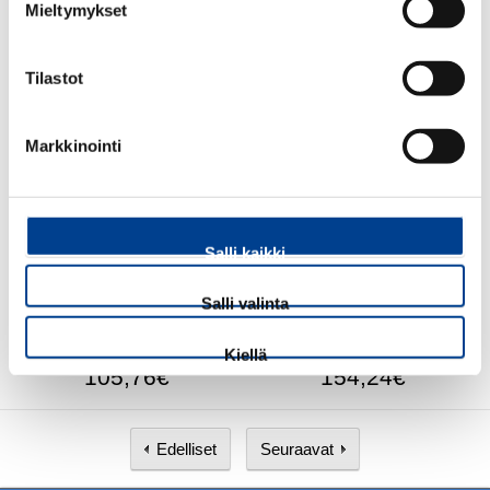
Mieltymykset
Tilastot
39,47€
33,30€
Markkinointi
SUODATIN
IDLER,TIMING BELT
Salli kaikki
Salli valinta
Kiellä
105,76€
154,24€
Edelliset
Seuraavat