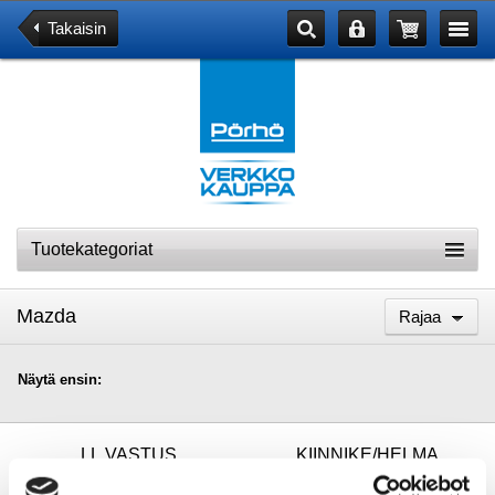
Takaisin
Tuotekategoriat
Mazda
Rajaa
Näytä ensin:
LL.VASTUS
KIINNIKE/HELMA