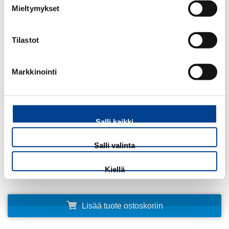
Mieltymykset
106
- MUUT KUIN TEHOSTETTU OHJAUS
Tilastot
Lähetä kysely verkkokauppa@porho.fi ja ilmoita autosi rekisterinumero
tai alustanumero niin tarkastamme sopivuuden
Markkinointi
263,90€
39,00
€
ALV 25,5 %
Salli kaikki
Määrä:
Salli valinta
kpl
Kiellä
Lisää tuote ostoskoriin