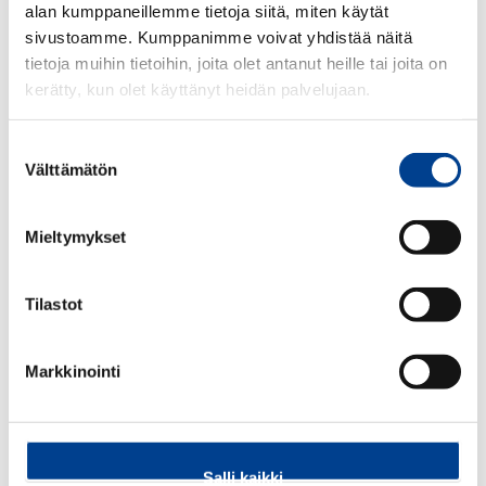
alan kumppaneillemme tietoja siitä, miten käytät
sivustoamme. Kumppanimme voivat yhdistää näitä
UUTUUS
UUTUUS
tietoja muihin tietoihin, joita olet antanut heille tai joita on
kerätty, kun olet käyttänyt heidän palvelujaan.
Suostumuksen
50,00€
32,00€
Välttämätön
valinta
Gekko Ilmanraikastin,
Audi avaimenperä Q6 e-
Mieltymykset
kukkais tuoksu
tron, hopea/musta
Tilastot
Markkinointi
12,90€
32,00€
Salli kaikki