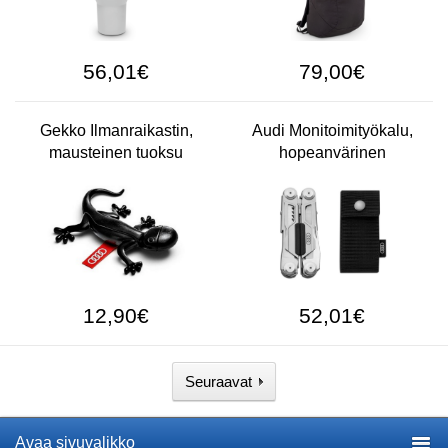
56,01€
79,00€
Gekko Ilmanraikastin,
Audi Monitoimityökalu,
mausteinen tuoksu
hopeanvärinen
12,90€
52,01€
Seuraavat
Avaa sivuvalikko