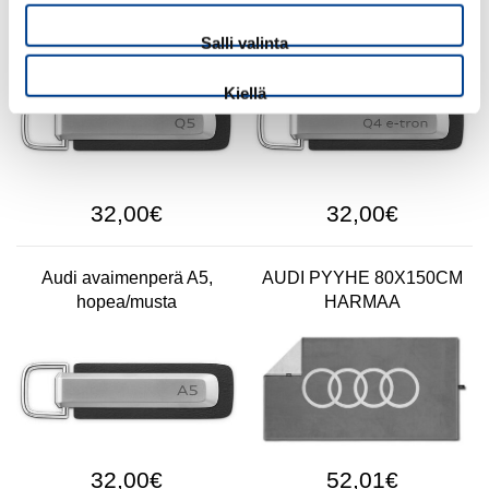
Audi avaimenperä Q5,
Audi avaimenperä Q4 e-
hopea/musta
tron, hopea/musta
Salli valinta
Kiellä
32,00€
32,00€
Audi avaimenperä A5,
AUDI PYYHE 80X150CM
hopea/musta
HARMAA
32,00€
52,01€