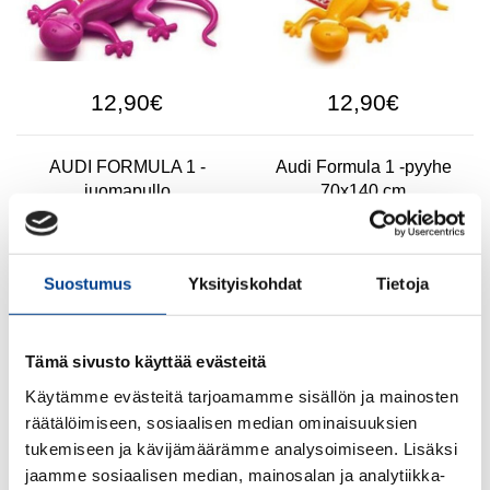
12,90€
12,90€
AUDI FORMULA 1 -
Audi Formula 1 -pyyhe
juomapullo
70x140 cm
Suostumus
Yksityiskohdat
Tietoja
Tämä sivusto käyttää evästeitä
16,00€
59,00€
Käytämme evästeitä tarjoamamme sisällön ja mainosten
räätälöimiseen, sosiaalisen median ominaisuuksien
Lego City Audi F1®
Lego Speed Champions
tukemiseen ja kävijämäärämme analysoimiseen. Lisäksi
gray/red/blau with F1® D.
Audi Revolut F1 R26
jaamme sosiaalisen median, mainosalan ja analytiikka-
Rekka
gr/red/bl