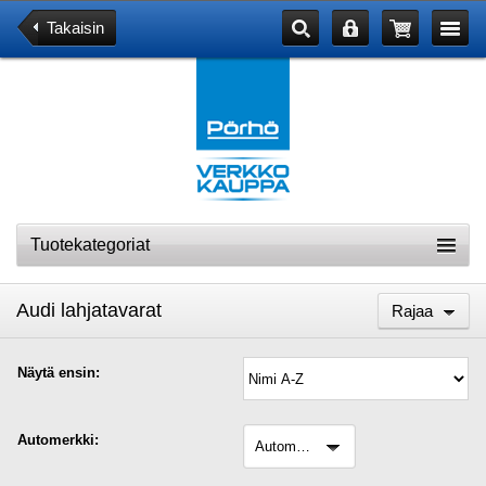
Takaisin
Tuotekategoriat
Audi lahjatavarat
Rajaa
Näytä ensin:
Automerkki:
automerkki